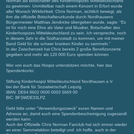
Norman als Botschafter des Kinderhospizes Mitteldeutschland
zu gewinnen. Unmittelbar nach einem Konzert in Erfurt wurde
aller Wunsch Wirklichkeit. Chris Norman, sichtlich bewegt, als
ihm die offizielle Botschafterurkunde durch Nordhausens
Bürgermeister Matthias Jendricke übergeben wurde, sagte: “Es
ist für mich eine Ehre als Vater und Musiker, Botschafter des
Kinderhospizes Mitteldeutschland zu sein. Ich verspreche, noch
in diesem Jahr in die Südharzstadt zu kommen, um mit meiner
Band Geld für die schwer kranken Kinder zu sammeln.”
In der Zwischenzeit hat Chris bereits 2 große Benefizonzerte
gegeben und mehr als 120 000 Euro spenden können.
Wer von euch das Hospiz unterstützen möchte, hier das
Spendenkonto:
Stiftung Kinderhospiz Mitteldeutschland Nordhausen e.V.
bei der Bank für Sozialwirtschaft Leipzig
IBAN: DE64 8602 0500 0003 5669 00
BIC: BFSWDE33LPZ
Gebt bitte unter “Verwendungszweck” euren Namen und
Adresse an, damit euch eine Spendenbescheinigung zugesandt
werden kann.
Auch der Offizielle Chris Norman Fanclub hat sich immer wieder
an einer Sammelaktion beteiligt und ich hoffe, auch in der